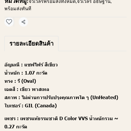
หมวดหมู่:
จิวเวลรี่พร้อมส่งทั้งหมด
,
จิวเวลรี่ อธิษฐาน
,
พร้อมส่งทันที
แชร์
รายละเอียดสินค้า
อัญมณี :
แซฟไฟร์ สีเขียว
น้ำหนัก :
1.07 กะรัต
ทรง :
รี (Oval)
เฉดสี :
เขียว พาสเทล
สภาพ :
ไม่ผ่านการปรับปรุงคุณภาพใด ๆ (UnHeated)
ใบเซอร์ :
GIL (Canada)
เพชร :
เพชรแท้ธรรมชาติ D Color VVS น้ำหนักรวม ~
0.27 กะรัต