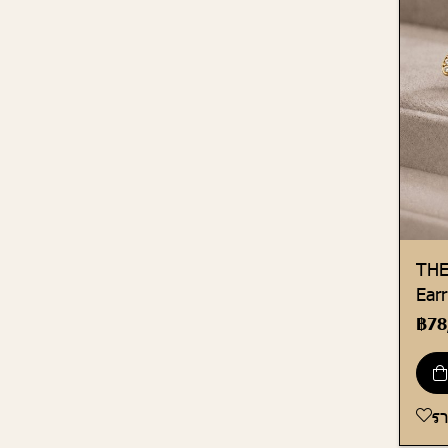
THE
Earr
฿78
ร