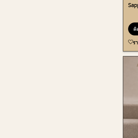
Sap
ติ
ร