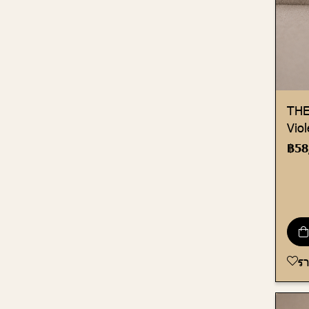
THE
Viol
฿58
ร