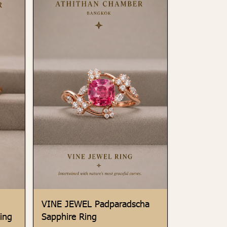
VINE JEWEL Padparadscha
ing
Sapphire Ring