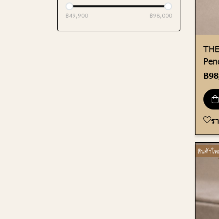
฿49,900
฿98,000
THE
Pen
฿98
ร
สินค้าใหม