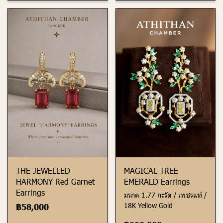
THE JEWELLED
MAGICAL TREE
HARMONY Red Garnet
EMERALD Earrings
Earrings
มรกต 1.77 กะรัต / เพชรแท้ /
18K Yellow Gold
฿58,000