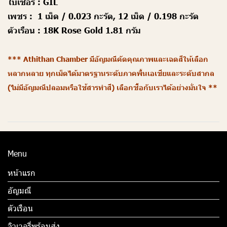
ใบเซอร์ :
GIL
เพชร :
1 เม็ด / 0.023 กะรัต, 12 เม็ด / 0.198 กะรัต
ตัวเรือน :
18K Rose Gold 1.81 กรัม
*** Athithan Chamber มีอัญมณีคัดคุณภาพและเฉดสีให้เลือก
หลากหลาย ทุกเม็ดได้มาตรฐานระดับภาคพื้นเอเชียและระดับสากล
(ไม่มีอัญมณีปลอมหรือใช้สารทำสี) เลือกซื้อกับเราได้อย่างมั่นใจ **
Menu
หน้าแรก
อัญมณี
ตัวเรือน
จิวเวลรี่พร้อมส่ง