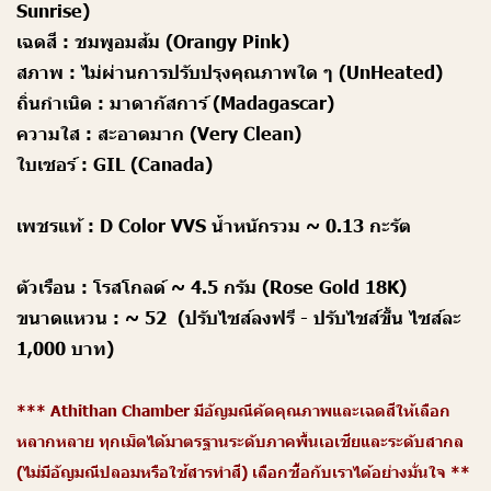
Sunrise)
เฉดสี :
ชมพูอมส้ม (Orangy Pink)
สภาพ :
ไม่ผ่านการปรับปรุงคุณภาพใด ๆ (UnHeated)
ถิ่นกำเนิด :
มาดากัสการ์ (Madagascar)
ความใส :
สะอาดมาก (Very Clean)
ใบเซอร์ :
GIL (Canada)
เพชรแท้ :
D Color VVS น้ำหนักรวม ~ 0.13 กะรัต
ตัวเรือน :
โรสโกลด์ ~ 4.5 กรัม (Rose Gold 18K)
ขนาดแหวน :
~ 52 (ปรับไซส์ลงฟรี - ปรับไซส์ขึ้น ไซส์ละ
1,000 บาท)
*** Athithan Chamber มีอัญมณีคัดคุณภาพและเฉดสีให้เลือก
หลากหลาย ทุกเม็ดได้มาตรฐานระดับภาคพื้นเอเชียและระดับสากล
(ไม่มีอัญมณีปลอมหรือใช้สารทำสี) เลือกซื้อกับเราได้อย่างมั่นใจ **