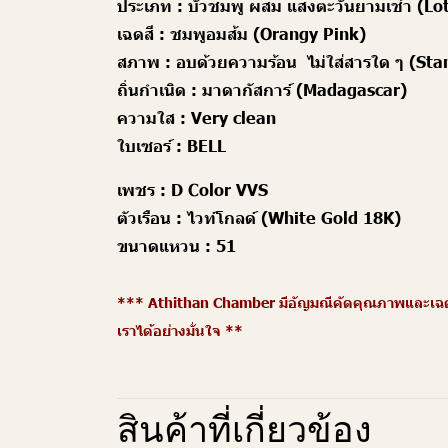
ประเภท :
บัวชมพู ผสม แสงตะวันยามเช้า (Lo
เฉดสี :
ชมพูอมส้ม (Orangy Pink)
สภาพ :
อบด้วยความร้อน ไม่ใส่สารใด ๆ (St
ถิ่นกำเนิด :
มาดากัสการ์ (Madagascar)
ความใส :
Very clean
ใบเซอร์ :
BELL
เพชร :
D Color VVS
ตัวเรือน :
ไวท์โกลด์ (White Gold 18K)
ขนาดแหวน :
51
*** Athithan Chamber มีอัญมณีคัดคุณภาพและเฉดสี
เราได้อย่างมั่นใจ **
สินค้าที่เกี่ยวข้อง