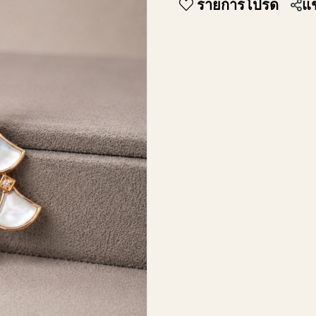
รายการโปรด
แช