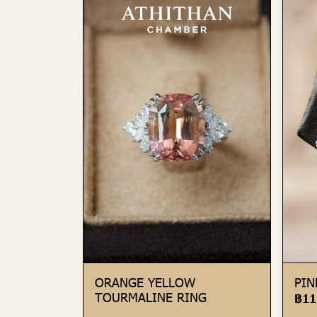
ORANGE YELLOW
PIN
TOURMALINE RING
฿11