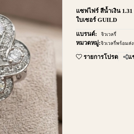
แซฟไฟร์ สีน้ำเงิน 1.31
ใบเซอร์ GUILD
แบรนด์:
จิวเวลรี่
หมวดหมู่:
จิวเวลรี่พร้อมส่
รายการโปรด
แช