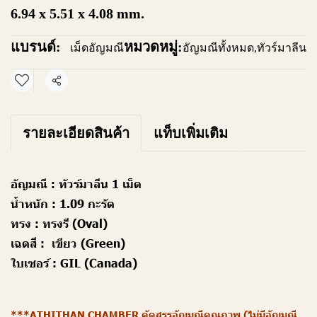
6.94 x 5.51 x 4.08 mm.
แบรนด์:
หมวดหมู่:
เม็ดอัญมณี
อัญมณีทั้งหมด
,
ทัวร์มาลีน
แชร์
รายละเอียดสินค้า
แท็บเพิ่มเติม
อัญมณี :
ทัวร์มาลีน 1 เม็ด
น้ำหนัก :
1.09 กะรัต
ทรง :
ทรงรี (Oval)
เฉดสี :
เขียว (Green)
ใบเซอร์ :
GIL (Canada)
***ATHITHAN CHAMBER คัดสรรอัญมณีคุณภาพ (ไม่มีอัญมณี