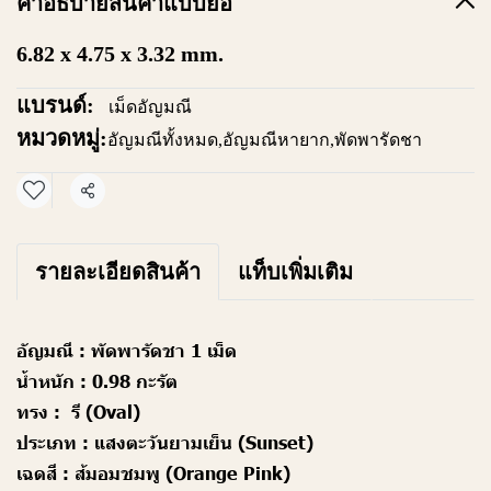
คำอธิบายสินค้าแบบย่อ
6.82 x 4.75 x 3.32 mm.
แบรนด์:
เม็ดอัญมณี
หมวดหมู่:
อัญมณีทั้งหมด
,
อัญมณีหายาก
,
พัดพารัดชา
แชร์
รายละเอียดสินค้า
แท็บเพิ่มเติม
อัญมณี :
พัดพารัดชา 1 เม็ด
น้ำหนัก :
0.98 กะรัต
ทรง :
รี (Oval)
ประเภท :
แสงตะวันยามเย็น (Sunset)
เฉดสี :
ส้มอมชมพู (Orange Pink)