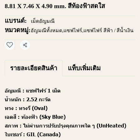
8.81 X 7.46 X 4.90 mm. สีท้องฟ้าสดใส
แบรนด์:
เม็ดอัญมณี
หมวดหมู่:
อัญมณีทั้งหมด
,
แซฟไฟร์
,
แซฟไฟร์ สีฟ้า / สีน้ำเงิน
แชร์
รายละเอียดสินค้า
แท็บเพิ่มเติม
อัญมณี :
แซฟไฟร์ 1 เม็ด
น้ำหนัก :
2.52 กะรัต
ทรง :
ทรงรี (Oval)
เฉดสี :
ท้องฟ้า (Sky Blue)
สภาพ :
ไม่ผ่านการปรับปรุงคุณภาพใด ๆ (UnHeated)
ใบเซอร์ :
GIL (Canada)