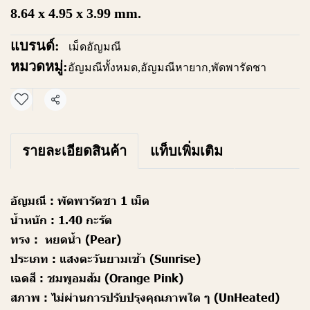
8.64 x 4.95 x 3.99 mm.
แบรนด์:
เม็ดอัญมณี
หมวดหมู่:
อัญมณีทั้งหมด
,
อัญมณีหายาก
,
พัดพารัดชา
แชร์
รายละเอียดสินค้า
แท็บเพิ่มเติม
อัญมณี :
พัดพารัดชา 1 เม็ด
น้ำหนัก :
1.40 กะรัต
ทรง :
หยดน้ำ (Pear)
ประเภท :
แสงตะวันยามเช้า (Sunrise)
เฉดสี :
ชมพูอมส้ม (Orange Pink)
สภาพ :
ไม่ผ่านการปรับปรุงคุณภาพใด ๆ (UnHeated)