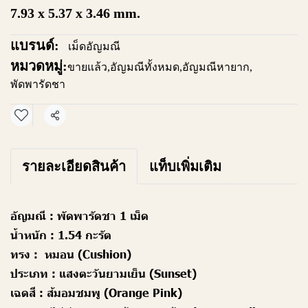
7.93 x 5.37 x 3.46 mm.
แบรนด์:
เม็ดอัญมณี
หมวดหมู่:
ขายแล้ว
,
อัญมณีทั้งหมด
,
อัญมณีหายาก
,
พัดพารัดชา
แชร์
รายละเอียดสินค้า
แท็บเพิ่มเติม
อัญมณี :
พัดพารัดชา 1 เม็ด
น้ำหนัก :
1.54 กะรัต
ทรง :
หมอน (Cushion)
ประเภท :
แสงตะวันยามเย็น (Sunset)
เฉดสี :
ส้มอมชมพู (Orange Pink)