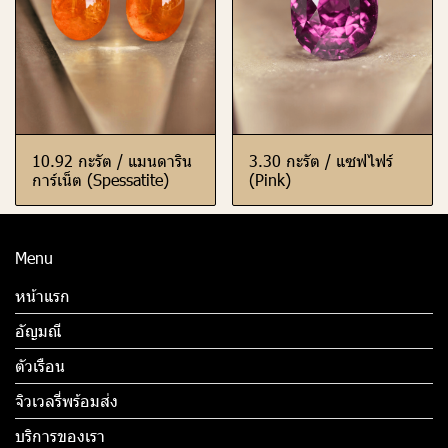
10.92 กะรัต / แมนดาริน
3.30 กะรัต / แซฟไฟร์
การ์เน็ต (Spessatite)
(Pink)
Menu
หน้าแรก
อัญมณี
ตัวเรือน
จิวเวลรี่พร้อมส่ง
บริการของเรา