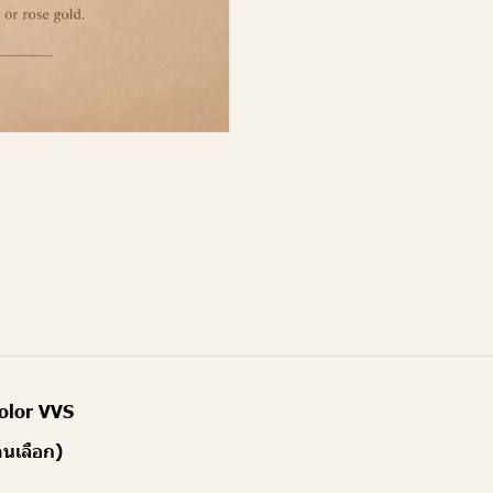
Color VVS
านเลือก)