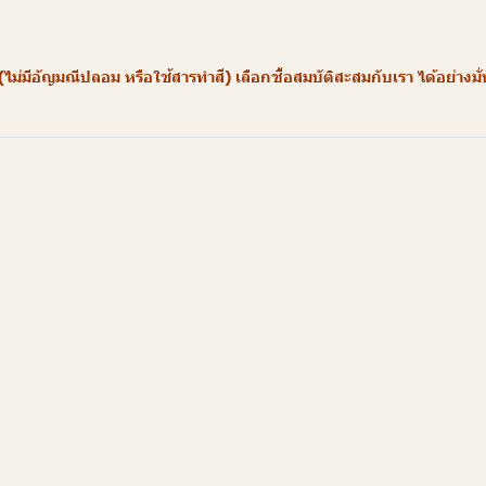
อัญมณีปลอม หรือใช้สารทำสี) เลือกซื้อสมบัติสะสมกับเรา ได้อย่างมั