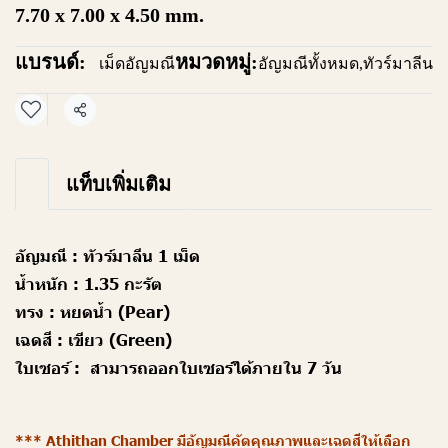
7.70 x 7.00 x 4.50 mm.
แบรนด์:
หมวดหมู่:
เม็ดอัญมณี
อัญมณีทั้งหมด
,
ทัวร์มาลีน
แชร์
แท็บเพิ่มเติม
อัญมณี :
ทัวร์มาลีน 1 เม็ด
น้ำหนัก :
1.35 กะรัต
ทรง :
หยดน้ำ (Pear)
เฉดสี :
เขียว (Green)
ใบเซอร์ :
สามารถออกใบเซอร์ได้ภายใน 7 วัน
*** Athithan Chamber มีอัญมณีคัดคุณภาพและเฉดสีให้เลือก