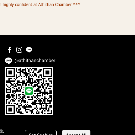
h highly confident at Athithan Chamber ***
@athithanchamber
ติม
Set Cookies
Accept All