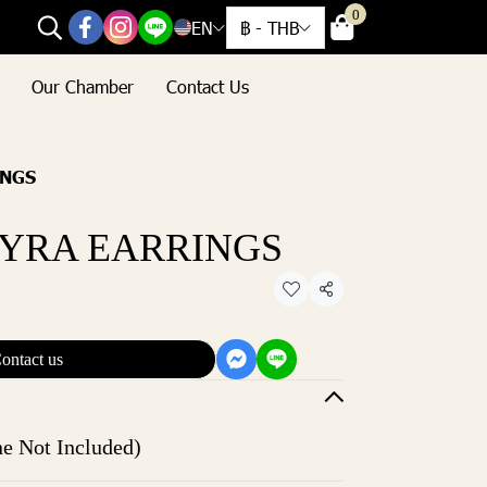
0
EN
฿
-
THB
Our Chamber
Contact Us
INGS
LYRA EARRINGS
Share
ontact us
ne Not Included)