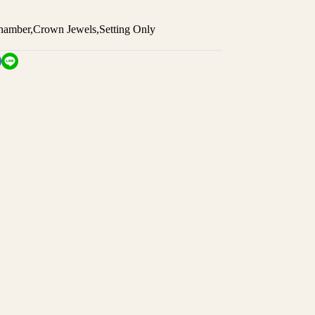
hamber
,
Crown Jewels
,
Setting Only