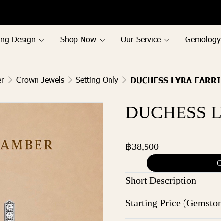
ing Design
Shop Now
Our Service
Gemology
er
Crown Jewels
Setting Only
DUCHESS LYRA EARR
DUCHESS 
฿38,500
C
Short Description
Starting Price (Gemsto