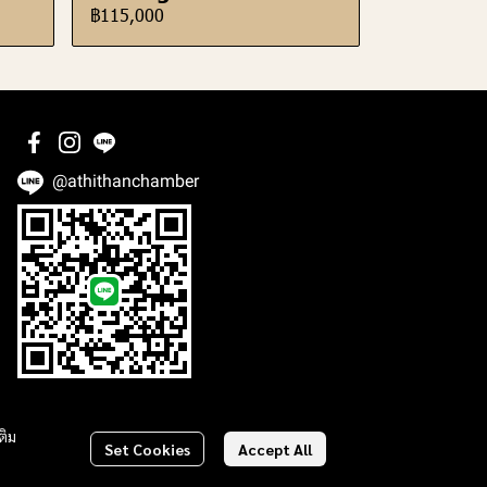
฿115,000
@athithanchamber
ติม
Set Cookies
Accept All