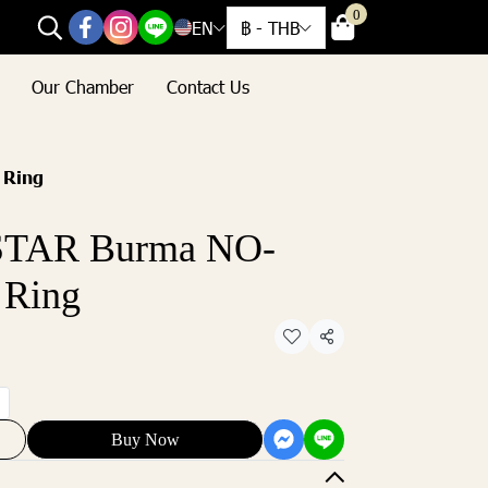
0
EN
฿
-
THB
Our Chamber
Contact Us
 Ring
STAR Burma NO-
 Ring
Share
Buy Now