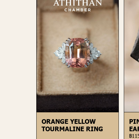
ORANGE YELLOW
PI
TOURMALINE RING
EA
฿11