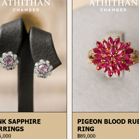
NK SAPPHIRE
PIGEON BLOOD RU
RRINGS
RING
5,000
฿89,000