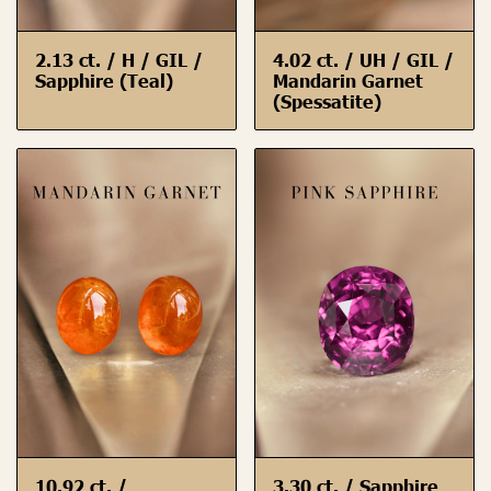
2.13 ct. / H / GIL /
4.02 ct. / UH / GIL /
Sapphire (Teal)
Mandarin Garnet
(Spessatite)
10.92 ct. /
3.30 ct. / Sapphire